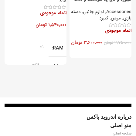
5
x98
بازی Rii مدل RT707
Accessories
,
لوازم جانبی
,
دسته
اتمام موجودی
ا
بازی
,
موس
,
کیبرد
1,540,000
تومان
0
اتمام موجودی
3,600,000
تومان
3,750,000
تومان
2G
RAM
پردازنده
16GB
سیستم عامل
اندروید گوگل تی وی 11.0
ویدیو
درباره اندروید باکس
منو اصلی
4K@60fps, HEVC 10-Bit, AV1
صفحه اصلی