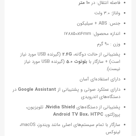
فاصله انتقال: در
10 متر
ولتاژ: 3.0 ولت
جنس: ABS + سیلیکون
اندازه محصول: 178x50x16mm
وزن : 90 گرم
پشتیبانی از حالت دوگانه،
2.4G
(گیرنده USB مورد نیاز
است) + سازگار با
بلوتوث 5.0
(گیرنده USB مورد نیاز
نیست).
دارای استفاده‌ای آسان
دارای عملکرد صوتی و پشتیبانی از
Google Assistant
در
دستگاه‌های اندرویدی
پشتیبانی از دستگاه‌های
Nvidia Shield
، تلویزیون،
پروژکتور،
HTPC
،
Android TV Box
سازگار با تمام سیستم‌های اصلی مانند ویندوز، macOS،
لینوکس