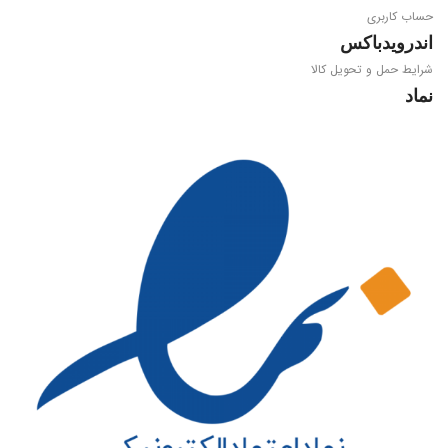
حساب کاربری
پردازنده مرکزی
اندرویدباکس
شرایط حمل و تحویل کالا
Amlogic S905W2
نماد
WIFI
Dual Band 2.4/5.8GHz 802.11
a/b/g/n/ac
بلوتوث
4.1
حافظه سیستمی
4 گیگابایتی DDR3
حافظه داخلی