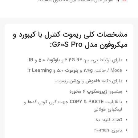
12
نفر در حال مشاهده این محصول هستند!
مشخصات کلی ریموت کنترل با کیبورد و
میکروفون مدل G60S Pro:
دارای ارتباط بی‌سیم:
2.4G RF
و
بلوتوث 5.0
و
IR
Mode / حالت:
2.4g
و
بلوتوث 5.0
و
ir Learning
دارای دکمه
خاموش
و
روشن
ریموت
سنسور:
ژیروسکوپ 6 محوره
با قابلیت
PASTE
&
COPY
جهت کپی کردن کدها و
لینکهای طولانی
تعداد کلید: 80
باتری: 200mah