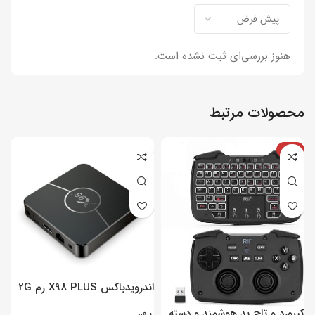
هنوز بررسی‌ای ثبت نشده است.
محصولات مرتبط
-4%
اندرویدباکس X98 PLUS رم 2G
– پردازنده 16GB
ح
کیبورد و تاچ پد هوشمند و دسته