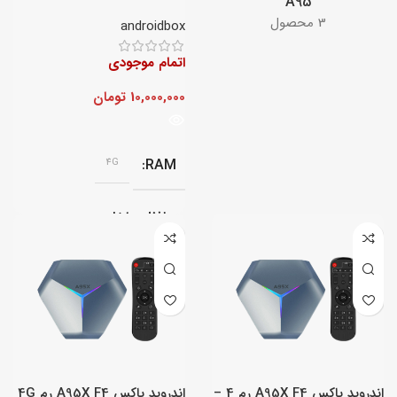
A95
رم 4G – حافظه داخلی64GB
3 محصول
androidbox
اتمام موجودی
10,000,000
تومان
4G
RAM
حافظه داخلی
64 گیگابایت
سیستم عامل
اندروید گوگل تی وی 11.0
اندروید باکس A95X F4 رم 4 –
اندروید باکس A95X F4 رم 4G