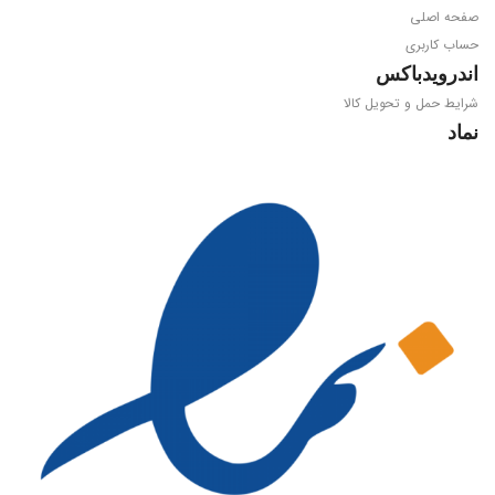
صفحه اصلی
Dual Band ac 2.4/5.0GHZ
حساب کاربری
a/b/g/n/ac 2T2R MIMO
اندرویدباکس
شرایط حمل و تحویل کالا
پردازنده مرکزی
نماد
Amlogic S905X4