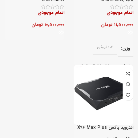
androidbox
androidbox
,
x88
اتمام موجودی
اتمام موجودی
11,500,000
تومان
10,500,000
تومان
وزن
104 کیلوگرم
ابعاد
100 × 100 × 20 سانتیمتر
اندروید باکس X96 Max Plus
Ultra رم 4G – حافظه