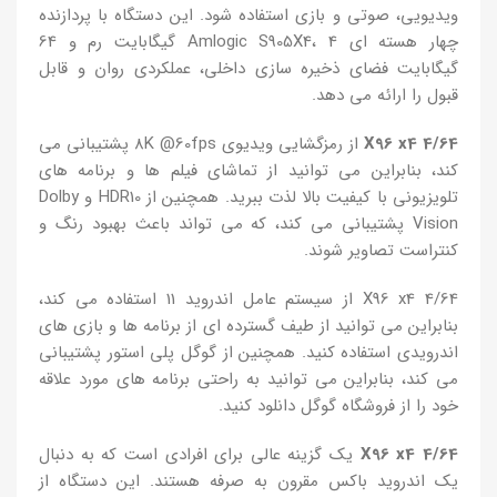
ویدیویی، صوتی و بازی استفاده شود. این دستگاه با پردازنده
چهار هسته ای Amlogic S905X4، 4 گیگابایت رم و 64
گیگابایت فضای ذخیره سازی داخلی، عملکردی روان و قابل
قبول را ارائه می دهد.
X96 x4 4/64
از رمزگشایی ویدیوی 8K @60fps پشتیبانی می
کند، بنابراین می توانید از تماشای فیلم ها و برنامه های
تلویزیونی با کیفیت بالا لذت ببرید. همچنین از HDR10 و Dolby
Vision پشتیبانی می کند، که می تواند باعث بهبود رنگ و
کنتراست تصاویر شوند.
X96 x4 4/64 از سیستم عامل اندروید 11 استفاده می کند،
بنابراین می توانید از طیف گسترده ای از برنامه ها و بازی های
اندرویدی استفاده کنید. همچنین از گوگل پلی استور پشتیبانی
می کند، بنابراین می توانید به راحتی برنامه های مورد علاقه
خود را از فروشگاه گوگل دانلود کنید.
X96 x4 4/64
یک گزینه عالی برای افرادی است که به دنبال
یک اندروید باکس مقرون به صرفه هستند. این دستگاه از