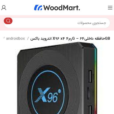
اندروید باکس X96 x4 رم4G – حافظه داخلی64GB
androidbox
خانه