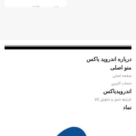
پردازنده
16GB
سیستم عامل
اندروید گوگل تی وی 11.0
ویدیو
درباره اندروید باکس
منو اصلی
4K@60fps, HEVC 10-Bit, AV1
صفحه اصلی
حساب کاربری
پردازنده مرکزی
اندرویدباکس
شرایط حمل و تحویل کالا
Amlogic S905W2
نماد
WIFI