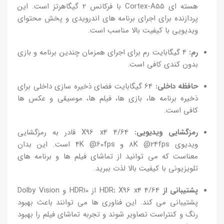
هسته ای Cortex-A55 با فرکانس 2 گیگاهرتز است. این
پردازنده برای اجرای برنامه های اندرویدی و پخش محتوای
ویدیویی با کیفیت بالا مناسب است.
رم:
4 گیگابایت رم برای اجرای همزمان چندین برنامه و بازی
بدون کندی کافی است.
حافظه داخلی:
64 گیگابایت فضای ذخیره سازی داخلی برای
ذخیره برنامه ها، بازی ها، فیلم ها، موسیقی و عکس ها
کافی است.
رمزگشایی ویدیویی:
X96 x4 4/64 قادر به رمزگشایی
ویدیوی 8K @24fps و 4K @60fps است. این بدان
معناست که می توانید از تماشای فیلم ها و برنامه های
تلویزیونی با کیفیت بالا لذت ببرید.
پشتیبانی از
:
HDR
X96 x4 4/64 از HDR10 و Dolby Vision
پشتیبانی می کند. این فناوری ها می توانند باعث بهبود
رنگ و کنتراست تصاویر شوند و تجربه تماشای فیلم را بهبود