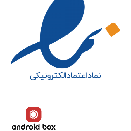
Dual Band 2.4/5.8GHz 802.11
a/b/g/n/ac
بلوتوث
4.1
حافظه سیستمی
4 گیگابایتی DDR3
حافظه داخلی
32/64GB eMMC
دفترچه راهنما
دارد