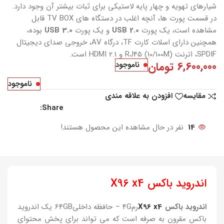
شیارهای تهویه و چهار پایه لاستیکی برای ثبات بیشتر آن وجود دارد.
در قسمت پورت ها، آنچه اغلب در دستگاه های TV BOX قابل
مشاهده است، یک پورت
USB 2.0
و یک پورت
USB 3.0
بوده،
همچنین دارای اسلات کارت TF، درگاه AV، خروجی صدای دیجیتال
SPDIF، اترنت RJ45 (10/100M) و HDMI 2.1 است.
6,600,000
تومان
ناموجود
ناموجود
مقایسه
افزودن به علاقه مندی
Share:
14
نفر در حال مشاهده این محصول هستند!
اندروید باکس X96 x4
اندروید باکس
X96 x4
رم4G – حافظه داخلی64GB یک اندروید
باکس مقرون به صرفه است که می تواند برای پخش محتوای