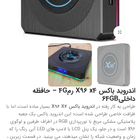
بزرگنمایی تصویر
اندروید باکس X96 x4 رم4G – حافظه
داخلی64GB
طراحی به کار رفته در
اندروید باکس X96 X4
بسیار ساده است، اما با
ظرافت خاصی طراحی شده است؛ این اندروید باکس یک جعبه
پلاستیکی مشکی مربع با نورپردازی RGB در اطراف طرفین و لوگوی
X96 است و در جلو، یک پنل LCD با لامپ های LED آبی رنگ را که
زمان و وضعیت شبکه را نشان میدهند، می بینید. در قسمت زیرین ،