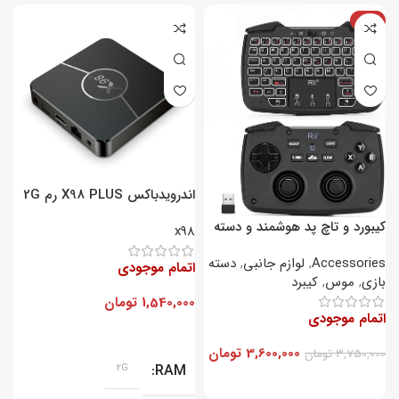
-4%
اندرویدباکس X98 PLUS رم 2G
– پردازنده 16GB
ح
کیبورد و تاچ پد هوشمند و دسته
5
x98
بازی Rii مدل RT707
Accessories
,
لوازم جانبی
,
دسته
اتمام موجودی
ا
بازی
,
موس
,
کیبرد
1,540,000
تومان
0
اتمام موجودی
3,600,000
تومان
3,750,000
تومان
2G
RAM