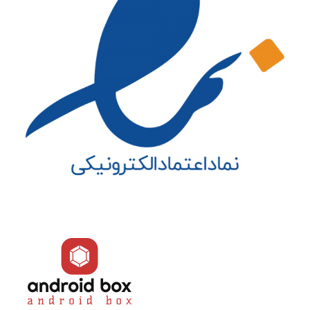
بلوتوث
4.1
حافظه سیستمی
4 گیگابایتی DDR3
حافظه داخلی
32/64GB eMMC
دفترچه راهنما
دارد