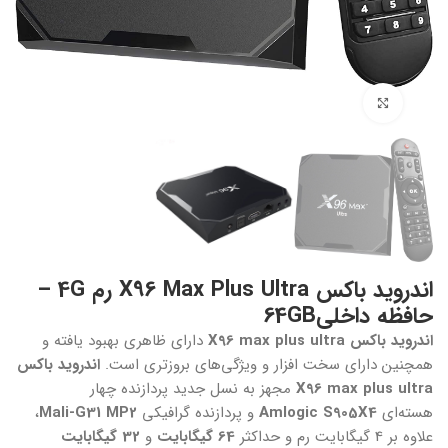
بزرگنمایی تصویر
اندروید باکس X96 Max Plus Ultra رم 4G –
حافظه داخلی64GB
اندروید باکس X96 max plus ultra
دارای ظاهری بهبود یافته و
همچنین دارای سخت افزار و ویژگی‌های بروزتری است.
اندروید باکس
X96 max plus ultra
مجهز به نسل جدید پردازنده چهار
هسته‌ای
Amlogic S905X4
و پردازنده گرافیکی
Mali-G31 MP2
،
علاوه بر 4 گیگابایت رم و حداکثر
64 گیگابایت
و
32 گیگابایت