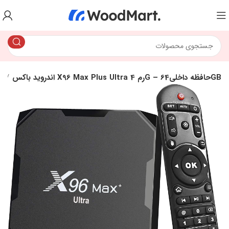
اندروید باکس X96 Max Plus Ultra رم 4G – حافظه داخلی64GB
x