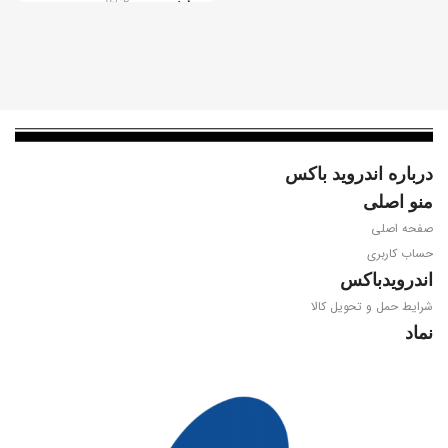
پردازنده
16GB
سیستم عامل
اندروید گوگل تی وی 11.0
ویدیو
درباره اندروید باکس
منو اصلی
4K@60fps, HEVC 10-Bit, AV1
صفحه اصلی
حساب کاربری
پردازنده مرکزی
اندرویدباکس
شرایط حمل و تحویل کالا
Amlogic S905W2
نماد
WIFI
Dual Band 2.4/5.8GHz 802.11
a/b/g/n/ac