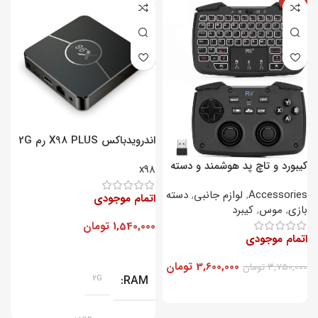
-4%
اندرویدباکس X98 PLUS رم 2G
– پردازنده 16GB
ح
کیبورد و تاچ پد هوشمند و دسته
5
x98
بازی Rii مدل RT707
Accessories
,
لوازم جانبی
,
دسته
اتمام موجودی
ا
بازی
,
موس
,
کیبرد
1,540,000
تومان
0
اتمام موجودی
3,600,000
تومان
3,750,000
تومان
2G
RAM