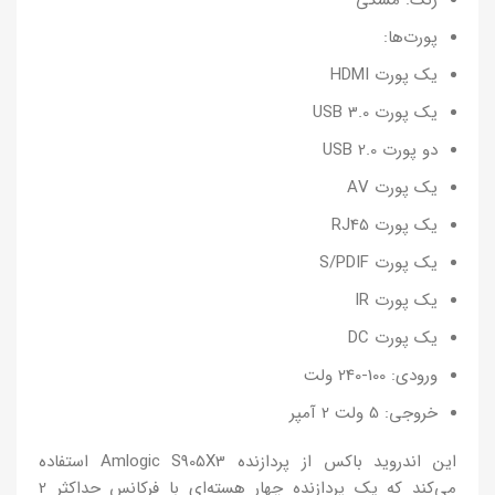
رنگ: مشکی
پورت‌ها:
یک پورت HDMI
یک پورت USB 3.0
دو پورت USB 2.0
یک پورت AV
یک پورت RJ45
یک پورت S/PDIF
یک پورت IR
یک پورت DC
ورودی: 100-240 ولت
خروجی: 5 ولت 2 آمپر
این اندروید باکس از پردازنده Amlogic S905X3 استفاده
می‌کند که یک پردازنده چهار هسته‌ای با فرکانس حداکثر 2