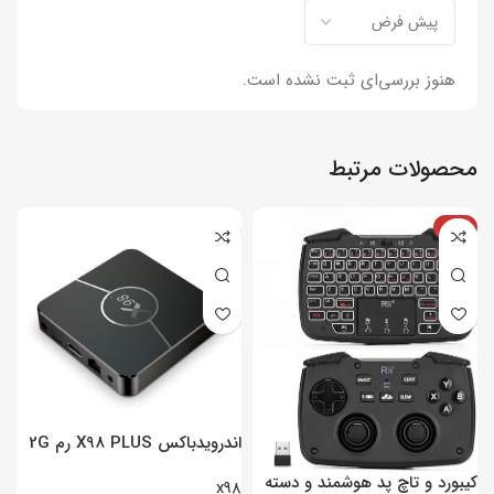
هنوز بررسی‌ای ثبت نشده است.
محصولات مرتبط
-4%
اندرویدباکس X98 PLUS رم 2G
– پردازنده 16GB
ح
کیبورد و تاچ پد هوشمند و دسته
5
x98