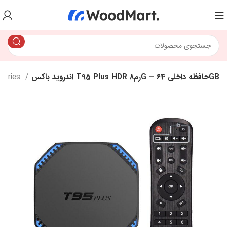
اندروید باکس T95 Plus HDR رم8G – حافظه داخلی 64GB
sories