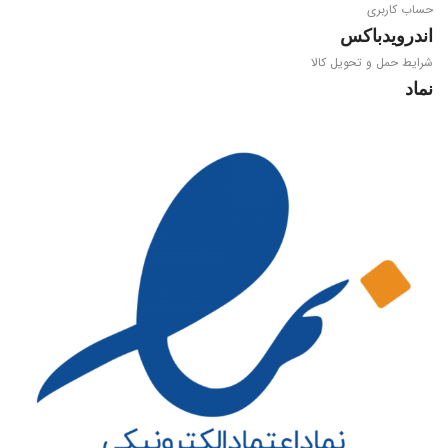
حساب کاربری
پردازنده مرکزی
اندرویدباکس
شرایط حمل و تحویل کالا
Amlogic S905W2
نماد
WIFI
Dual Band 2.4/5.8GHz 802.11
a/b/g/n/ac
بلوتوث
4.1
حافظه سیستمی
4 گیگابایتی DDR3
حافظه داخلی