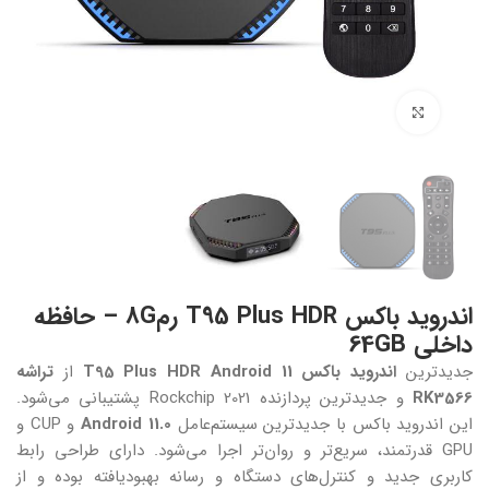
بزرگنمایی تصویر
اندروید باکس T95 Plus HDR رم8G – حافظه
داخلی 64GB
جدیدترین
اندروید باکس T95 Plus HDR Android 11
از
تراشه
RK3566
و جدیدترین پردازنده Rockchip 2021 پشتیبانی می‌شود.
این اندروید باکس با جدیدترین سیستم‌عامل
Android 11.0
و CUP و
GPU قدرتمند، سریع‌تر و روان‌تر اجرا می‌شود. دارای طراحی رابط
کاربری جدید و کنترل‌های دستگاه و رسانه بهبودیافته بوده و از