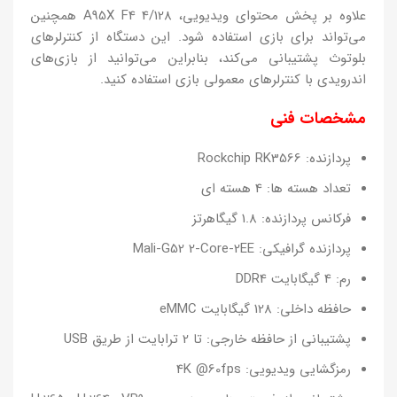
علاوه بر پخش محتوای ویدیویی، A95X F4 4/128 همچنین
می‌تواند برای بازی استفاده شود. این دستگاه از کنترلرهای
بلوتوث پشتیبانی می‌کند، بنابراین می‌توانید از بازی‌های
اندرویدی با کنترلرهای معمولی بازی استفاده کنید.
مشخصات فنی
پردازنده: Rockchip RK3566
تعداد هسته ها: 4 هسته ای
فرکانس پردازنده: 1.8 گیگاهرتز
پردازنده گرافیکی: Mali-G52 2-Core-2EE
رم: 4 گیگابایت DDR4
حافظه داخلی: 128 گیگابایت eMMC
پشتیبانی از حافظه خارجی: تا 2 ترابایت از طریق USB
رمزگشایی ویدیویی: 4K @60fps