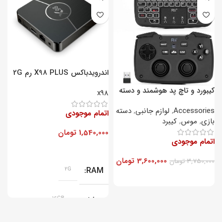
اندرویدباکس X98 PLUS رم 2G
– پردازنده 16GB
ح
کیبورد و تاچ پد هوشمند و دسته
5
x98
بازی Rii مدل RT707
Accessories
,
لوازم جانبی
,
دسته
اتمام موجودی
ا
بازی
,
موس
,
کیبرد
1,540,000
تومان
0
اتمام موجودی
3,600,000
تومان
3,750,000
تومان
2G
RAM
پردازنده
16GB