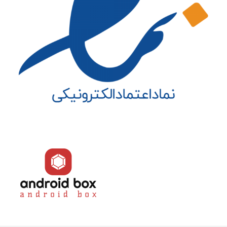
بلوتوث
حافظه سیستمی
4 گیگابایتی DDR3
حافظه داخلی
32/64GB eMMC
دفترچه راهنما
دارد