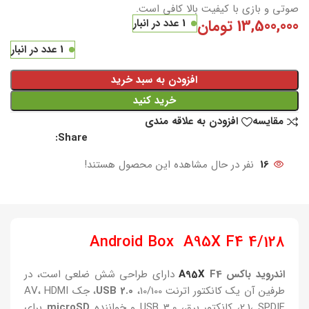
صوتی و بازی با کیفیت بالا کافی است.
13,500,000
تومان
1 عدد در انبار
1 عدد در انبار
افزودن به سبد خرید
خرید کنید
مقایسه
افزودن به علاقه مندی
Share:
16
نفر در حال مشاهده این محصول هستند!
Android Box A95X F4 4/128
اندروید باکس
F4
A95X
دارای طراحی شش ضلعی است، در
طرفین آن یک کانکتور اترنت 10/100،
USB 2.0
، جک AV، HDMI
2.1، SPDIF، کانکتور برق، USB 3.0 و خواننده
microSD
برای