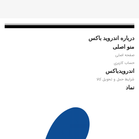
سیستم عامل
اندروید گوگل تی وی 11.0
ویدیو
درباره اندروید باکس
منو اصلی
4K@60fps, HEVC 10-Bit, AV1
صفحه اصلی
حساب کاربری
پردازنده مرکزی
اندرویدباکس
شرایط حمل و تحویل کالا
Amlogic S905W2
نماد
WIFI
Dual Band 2.4/5.8GHz 802.11
a/b/g/n/ac
4.1