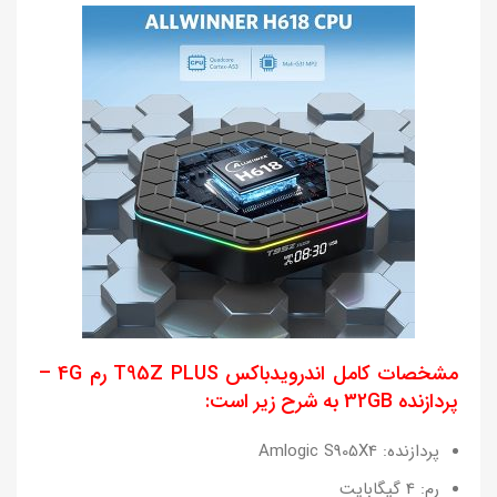
مشخصات کامل اندرویدباکس T95Z PLUS رم 4G –
پردازنده 32GB به شرح زیر است:
پردازنده: Amlogic S905X4
رم: 4 گیگابایت