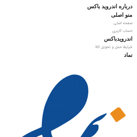
ویدیو
درباره اندروید باکس
منو اصلی
4K@60fps, HEVC 10-Bit, AV1
صفحه اصلی
حساب کاربری
پردازنده مرکزی
اندرویدباکس
شرایط حمل و تحویل کالا
Amlogic S905W2
نماد
WIFI
Dual Band 2.4/5.8GHz 802.11
a/b/g/n/ac
بلوتوث
4.1
حافظه سیستمی