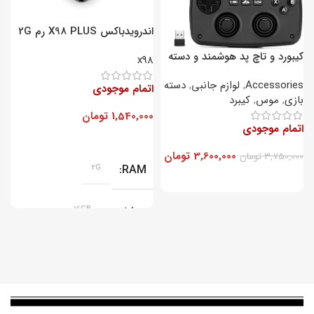
اندرویدباکس X98 PLUS رم 2G
– پردازنده 16GB
ح
کیبورد و تاچ پد هوشمند و دسته
5
x98
بازی Rii مدل RT707
Accessories
,
لوازم جانبی
,
دسته
اتمام موجودی
ا
بازی
,
موس
,
کیبرد
1,540,000
تومان
0
اتمام موجودی
3,600,000
تومان
3,750,000
تومان
2G
RAM
پردازنده
16GB
سیستم عامل
اندروید گوگل تی وی 11.0