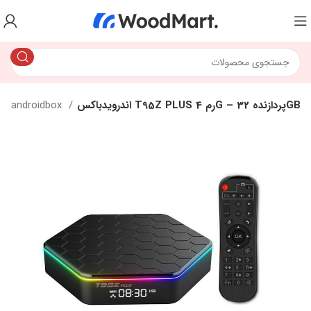
اندرویدباکس T95Z PLUS رم 4G – پردازنده 32GB
androidbox