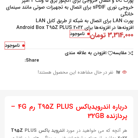
پورت DC و اتصال خروجی برای آداپتور برق 5 ولت 2 آمپر
خروجی نوری sPDIF برای اتصال به تجهیزات صوتی مانند سینمای
خانگی
پورت LAN برای اتصال به شبکه از طریق کابل LAN
افزونه‌ها در افزونه‌ها برای Android Box T95Z PLUS 2022
3,314,000
تومان
ناموجود
ناموجود
مقایسه
افزودن به علاقه مندی
Share:
17
نفر در حال مشاهده این محصول هستند!
درباره اندرویدباکس T95Z PLUS رم 4G –
پردازنده 32GB
هر آنچه که می خواهید در مورد
اندروید باکس
PLUS
T95Z