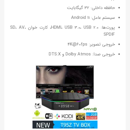
حافظه داخلی: 32 گیگابایت
سیستم عامل: Android 11
پورت‌ها: HDMI، USB 3.0، USB 2.0، کارت خوان SD، AV،
SPDIF
خروجی تصویر: 4K@60fps
خروجی صدا: Dolby Atmos و DTS:X