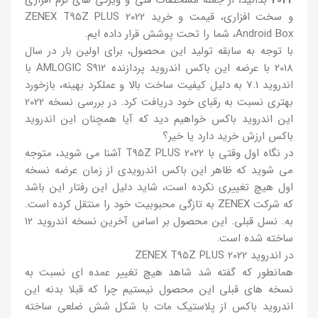
2022
بدانید، از جمله مشخصات فنی و ویژگی های نرم افزاری
و سخت افزاری، قیمت و خرید ZENEX T95Z PLUS 2022
Android Box، شما را تحت پوشش قرار داده ایم.
با توجه به سابقه تولید این محصول، برای اولین بار در سال
2018 با عرضه این باکس اندروید پردازنده AMLOGIC S912 با
اندروید 7.1 به دلیل کیفیت ساخت بالا و عملکرد بهینه، بازخورد
بهتری نسبت به رقبای خود دریافت کرد. در بررسی نسخه 2022
این اندروید باکس خواهیم دید که آیا همچنان این اندروید
باکس ارزش خرید دارد یا خیر؟
در نگاه اول وقتی با T95Z PLUS 2022 آشنا می شوید، متوجه
می شوید که ظاهر این باکس اندرویدی از زمان عرضه نسخه
اول هیچ تغییری نکرده است، شاید دلیل این رفتار این باشد
که شرکت ZENEX به تازگی محبوبیت خود را منتقل کرده است.
به. نسل قبلی. این محصول بر اساس آخرین نسخه اندروید 12
ساخته شده است.
در اندروید ZENEX T95Z PLUS 2022
همانطور که گفته شد شاهد هیچ تغییر عمده ای نسبت به
نسخه های قبلی این محصول نیستیم چرا که قبلا بدنه این
اندروید باکس از پلاستیک مات با شکل شش ضلعی ساخته