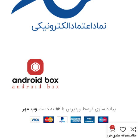
4 گیگابایتی DDR3
حافظه داخلی
32/64GB eMMC
دفترچه راهنما
دارد
پیاده سازی توسط وردپرس با ❤️ به دست
وب مهر
0
مقایسه
علاقه مندی
سبد خرید