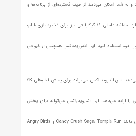
ر شما متصل شود و به شما امکان می‌دهد از طیف گسترده‌ای از برنامه‌ها و
این اندرویدباکس با پردازنده چهار هسته‌ای Amlogic S905X2 و رم 2 گیگابایتی، عملکرد متوسطی برای اجرای برنامه‌ها و بازی‌های سبک دارد. حافظه داخلی 16 گیگابایتی نیز برای ذخیره‌سازی فیلم،
رویدی در تلویزیون خود استفاده کنید. این اندرویدباکس همچنین از خروجی
: T95Z PLUS با پشتیبانی از خروجی تصویر 4K@60fps، تجربه تماشای فیلم و تلویزیون با کیفیت عالی را ارائه می‌دهد. این اندرویدباکس می‌تواند برای پخش فیلم‌های 4K
وش دادن به موسیقی با کیفیت عالی را ارائه می‌دهد. این اندرویدباکس می‌تواند برای پخش
: T95Z PLUS با پردازنده قدرتمند خود، برای اجرای بازی‌های اندرویدی سبک مناسب است. این اندرویدباکس می‌تواند برای بازی‌هایی مانند Candy Crush Saga، Temple Run و Angry Birds