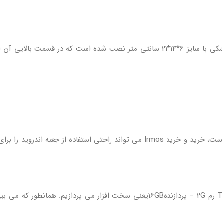
این اندروید باکس مانند تمامی اندروید باکس های T95 در جعبه مشکی با سایز 6*14*21 سانتی
از آنجایی که این نوع ریموت باکس اندرویدی از نوع مادون قرمز است، خرید و خرید Irmos 
در این قسمت به بررسی مهم ترین قسمت اندرویدباکس T95Z PLUS رم 2G – پردازنده16GBیع