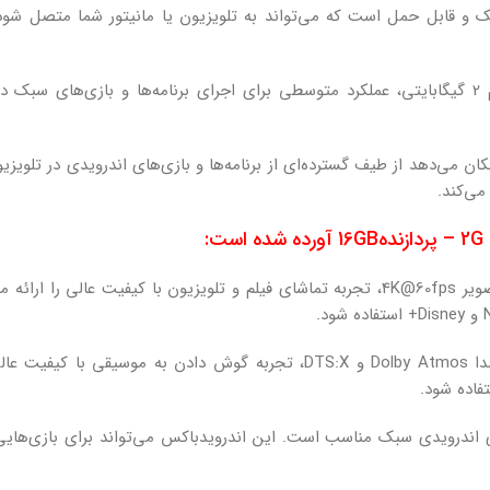
 رم 2G – پردازنده16GB یک دستگاه کوچک و قابل حمل است که می‌تواند به تلویزیون یا مانیتو
An استفاده می‌کند و به شما امکان می‌دهد از طیف گسترده‌ای از برنامه‌ها و بازی‌های اند
: T95Z PLUS با پشتیبانی از خروجی صدا Dolby Atmos و DTS:X، تجربه گ