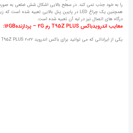
را به خود جذب نمی کند. در سطح بالایی اشکال شش ضلعی به صورت بر
درگاه های اتصال نیز در لبه آن تعبیه شده است.
معایب اندرویدباکس T95Z PLUS رم 2G – پردازنده16GB:
یکی از ایراداتی که می توانید برای باکس اندروید T95Z PLUS 2022 تصور کنید، کمبود تجهیزات و استفاده از خروجی USB 3.0 و پورت اتصال است در سایر موارد، هیچ کاستی در این مدل وجود ندارد.