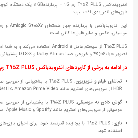
اندرویدباکس T95Z PLUS
بازی‌های اندرویدی لذت ببرید.
موسیقی، عکس و سایر فایل‌ها کافی است.
T95Z PLUS از سیستم عامل droid 11
تصویر 4K@60fps و خروجی صدا Dolby Atmos و DTS:X پشتیبانی می‌کند.
در ادامه به برخی از کاربردهای اندرویدباکس T95Z PLUS رم 2G – پردازنده16GB آورده شده است:
تماشای فیلم و تلویزیون
HDR از سرویس‌های استریم مانند Netflix، Amazon Prime Video و Disney+ استفاده شود.
گوش دادن به موسیقی
موسیقی از سرویس‌های استریم مانند Spotify و Apple Music استفاده شود.
بازی
استفاده شود.