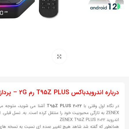
بزرگنمایی تصویر
درباره اندرویدباکس T95Z PLUS رم 2G – پردازنده16GB
در نگاه اول وقتی با
T95Z PLUS 2022
آشنا می شوید، متوجه می 
ZENEX به تازگی محبوبیت خود را منتقل کرده است. به. نسل قبلی. این محصول بر اساس آخرین نسخه اندروید 12 ساخته شده است.
اندروید ZENEX T95Z PLUS 2022
همانطور که گفته شد شاهد هیچ تغییر عمده ای نسبت به نسخه های 