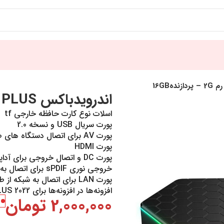
اندرویدباکس T95Z PLUS رم 2G – پردازنده16GB
اسلات نوع کارت حافظه خارجی tf
پورت سریال USB و نسخه 2.0
پورت AV برای اتصال دستگاه های صوتی و تصویری با جک 3.5 میلی متری
پورت HDMI
پورت DC و اتصال خروجی برای آداپتور برق 5 ولت 2 آمپر
خروجی نوری sPDIF برای اتصال به تجهیزات صوتی مانند سینمای خانگی
پورت LAN برای اتصال به شبکه از طریق کابل LAN
افزونه‌ها در افزونه‌ها برای Android Box T95Z PLUS 2022
2,000,000
تومان