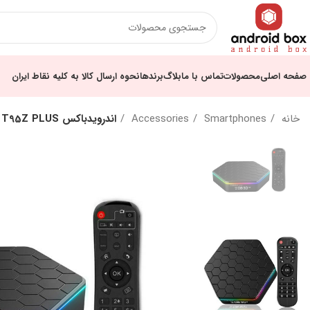
صفحه اصلی
محصولات
تماس با ما
بلاگ
برندها
نحوه ارسال کالا به کلیه نقاط ایران
خانه
Smartphones
Accessories
اندرویدباکس T95Z PLUS رم 2G – پردازنده16GB