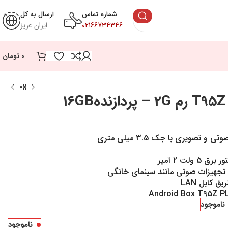
شماره تماس
ارسال به کل
02166734346
ایران عزیز
0
تومان
ناموجود
ناموجود