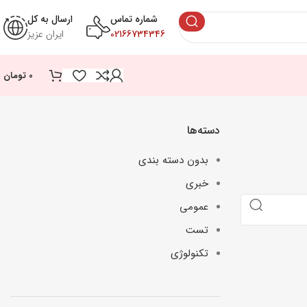
شماره تماس
ارسال به کل
02166734346
ایران عزیز
0
تومان
دسته‌ها
بدون دسته بندی
خبری
عمومی
تست
تکنولوژی