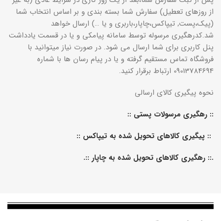
پس از ثبت سفارش شما،بعد از یک روز کاری در شرایط عادی (به غیر
از روزهای تعطیل) سفارش شما بسته بندی و بر اساس انتخاب شما
(پیک،پست, تیپاکس،چاپار،باربری و یا …) ارسال خواهد
شد.کدرهگیری مرسوله توسط سامانه پیامکی و یا در قسمت یادداشت
پنل کاربری برای شما ارسال می شود. در صورت نیاز میتوانید با
فروشگاه تماس مستقیم گرفته و یا در پیام رسان ها با شماره
09013784694 ارتباط برقرار کنید.
نحوه پیگیری کالای ارسالی
::
رهگیری مرسولات پستی
::
::
پیگیری کالاهای تحویل شده به تیپاکس
::
.::
رهگیری کالاهای تحویل شده به چاپار
::.